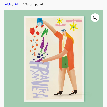
Inicio
/
Prints
/ De temporada