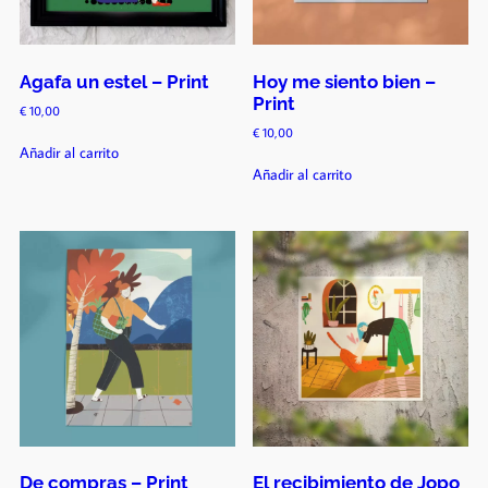
Agafa un estel – Print
Hoy me siento bien –
Print
€
10,00
€
10,00
Añadir al carrito
Añadir al carrito
De compras – Print
El recibimiento de Jopo