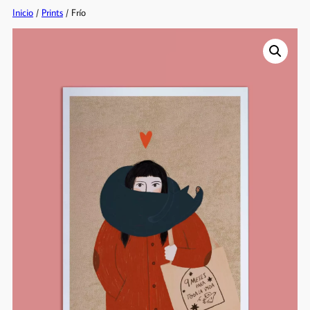
Inicio
/
Prints
/ Frío